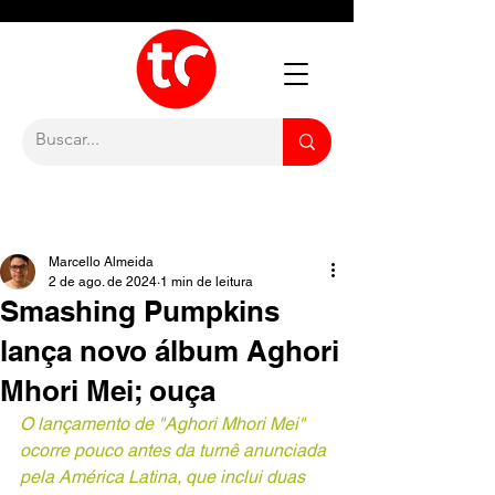
Marcello Almeida
2 de ago. de 2024
1 min de leitura
Smashing Pumpkins
lança novo álbum Aghori
Mhori Mei; ouça
O lançamento de "Aghori Mhori Mei" 
ocorre pouco antes da turnê anunciada 
pela América Latina, que inclui duas 