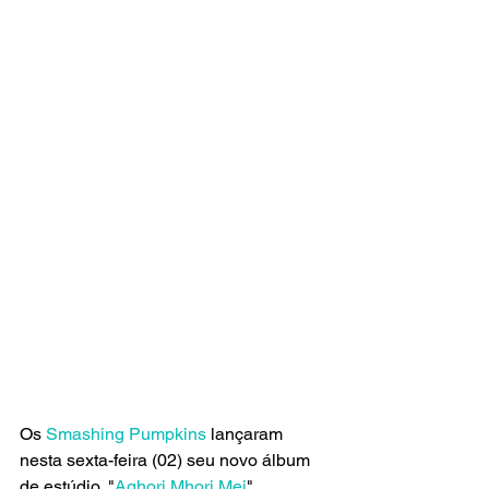
Os 
Smashing Pumpkins
 lançaram 
nesta sexta-feira (02) seu novo álbum 
de estúdio, "
Aghori Mhori Mei
", 