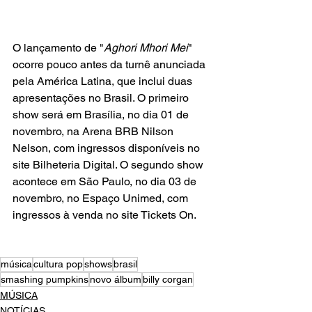
O lançamento de "
Aghori Mhori Mei
" 
ocorre pouco antes da turnê anunciada 
pela América Latina, que inclui duas 
apresentações no Brasil. O primeiro 
show será em Brasília, no dia 01 de 
novembro, na Arena BRB Nilson 
Nelson, com ingressos disponíveis no 
site Bilheteria Digital. O segundo show 
acontece em São Paulo, no dia 03 de 
novembro, no Espaço Unimed, com 
ingressos à venda no site Tickets On.
música
cultura pop
shows
brasil
smashing pumpkins
novo álbum
billy corgan
MÚSICA
NOTÍCIAS