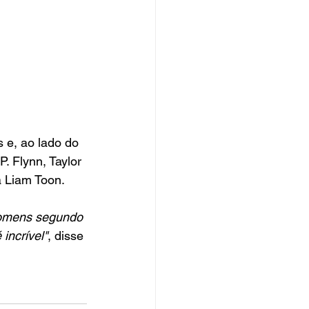
 e, ao lado do 
. Flynn, Taylor 
a Liam Toon.
omens segundo 
incrível"
, disse 