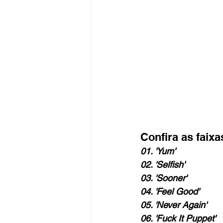
Confira as faixa
01. 'Yum'
02. 'Selfish'
03. 'Sooner'
04. 'Feel Good'
05. 'Never Again'
06. 'Fuck It Puppet'