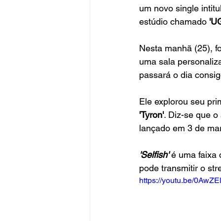
um novo single intit
estúdio chamado
 'U
Nesta manhã (25), fo
uma sala personaliza
passará o dia consi
Ele explorou seu pr
'Tyron'
. Diz-se que o
lançado em 3 de ma
'Selfish' 
é uma faixa
pode transmitir o st
https://youtu.be/0AwZ