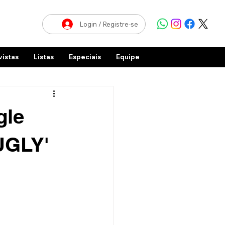
Login / Registre-se
vistas
Listas
Especiais
Equipe
gle
'UGLY'