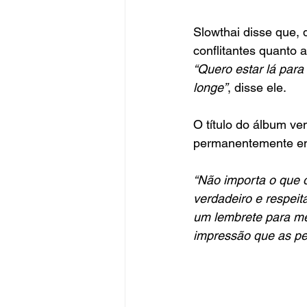
Slowthai disse que, 
conflitantes quanto 
“Quero estar lá par
longe”
, disse ele.
O título do álbum v
permanentemente em
“Não importa o que 
verdadeiro e respeit
um lembrete para me
impressão que as p