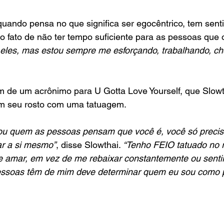
quando pensa no que significa ser egocêntrico, tem sent
ao fato de não ter tempo suficiente para as pessoas que 
a eles, mas estou sempre me esforçando, trabalhando, c
em de um acrônimo para U Gotta Love Yourself, que Slow
 seu rosto com uma tatuagem.
ou quem as pessoas pensam que você é, você só preci
ar a si mesmo”
, disse Slowthai. 
“Tenho FEIO tatuado no r
 amar, em vez de me rebaixar constantemente ou sentir
essoas têm de mim deve determinar quem eu sou como 