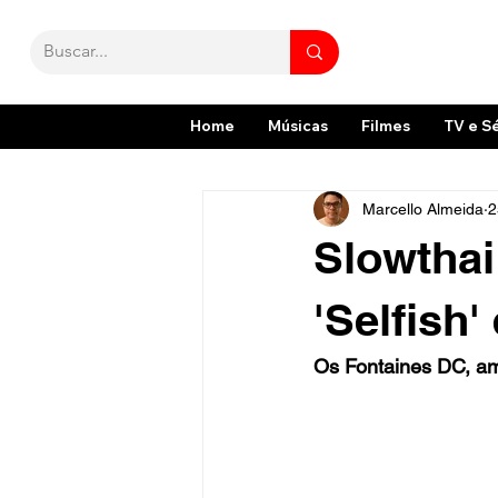
Home
Músicas
Filmes
TV e S
Marcello Almeida
2
Slowthai
'Selfish
Os Fontaines DC, ami