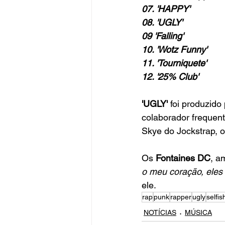
07. 'HAPPY'
08. 'UGLY'
09 'Falling'
10. 'Wotz Funny'
11. 'Tourniquete'
12. '25% Club'
'UGLY' 
foi produzido
colaborador frequent
Skye do Jockstrap, 
Os 
Fontaines DC
, a
o meu coração, eles 
ele.
rap
punk
rapper
ugly
selfis
NOTÍCIAS
MÚSICA