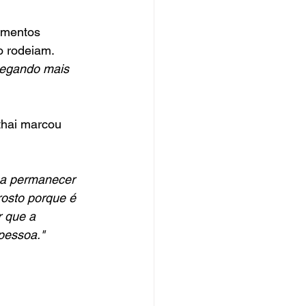
imentos 
o rodeiam. 
hegando mais 
thai marcou 
sa permanecer 
osto porque é 
 que a 
pessoa."