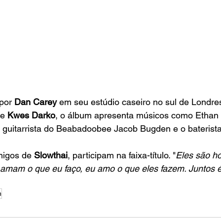
 por
 Dan Carey
 em seu estúdio caseiro no sul de Londres
e 
Kwes Darko
, o álbum apresenta músicos como Ethan P
o guitarrista do Beabadoobee Jacob Bugden e o baterist
migos de
 Slowthai
, participam na faixa-título. "
Eles são h
amam o que eu faço, eu amo o que eles fazem. Juntos é 
h