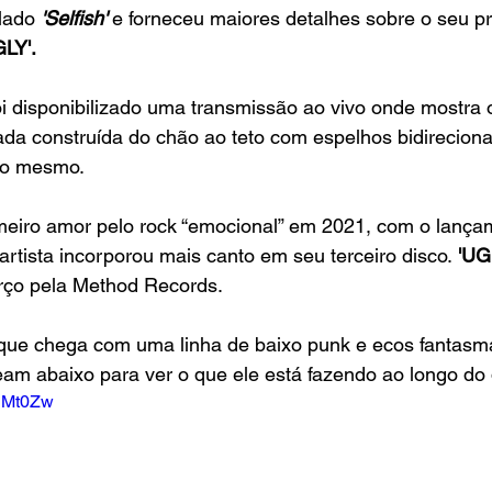
ulado
 'Selfish' 
e forneceu maiores detalhes sobre o seu p
GLY'.
i disponibilizado uma transmissão ao vivo onde mostra 
da construída do chão ao teto com espelhos bidirecionai
go mesmo.
imeiro amor pelo rock “emocional” em 2021, com o lança
 artista incorporou mais canto em seu terceiro disco.
 'UG
rço pela Method Records.
 que chega com uma linha de baixo punk e ecos fantasma
ream abaixo para ver o que ele está fazendo ao longo do 
ElMt0Zw