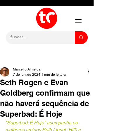
Marcello Almeida
7 de jun. de 2024
1 min de leitura
Seth Rogen e Evan
Goldberg confirmam que
não haverá sequência de
Superbad: É Hoje
"Superbad: É Hoje" acompanha os 
melhores amigos Seth (Jonah Hill) e 