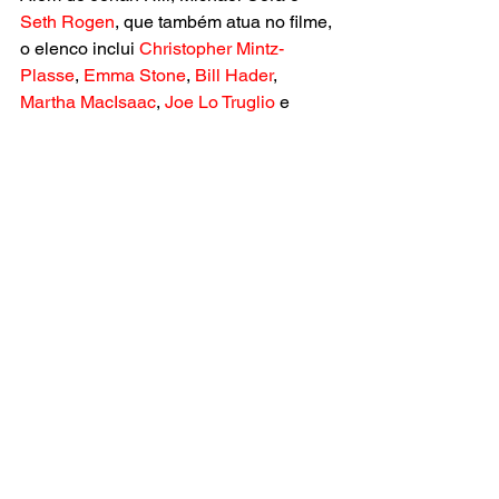
Seth Rogen
, que também atua no filme, 
o elenco inclui 
Christopher Mintz-
Plasse
, 
Emma Stone
, 
Bill Hader
, 
Martha MacIsaac
, 
Joe Lo Truglio
 e
Dave Franco
.
https://youtu.be/4eaZ_48ZYog?
si=d2Hxnv_YlZLRgNPy
cultura pop
cinema
filme
FILMES
NOTÍCIAS