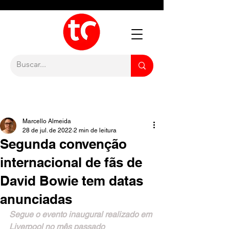
Marcello Almeida
28 de jul. de 2022
2 min de leitura
Segunda convenção
internacional de fãs de
David Bowie tem datas
anunciadas
Segue o evento inaugural realizado em 
Liverpool no mês passado