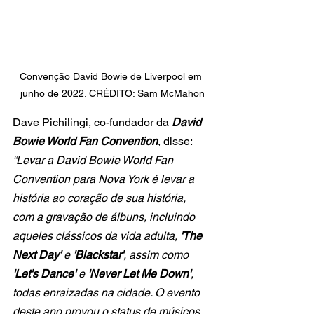
Convenção David Bowie de Liverpool em 
junho de 2022. CRÉDITO: Sam McMahon
Dave Pichilingi, co-fundador da
 David 
Bowie World Fan Convention
, disse: 
“Levar a David Bowie World Fan 
Convention para Nova York é levar a 
história ao coração de sua história, 
com a gravação de álbuns, incluindo 
aqueles clássicos da vida adulta, 
'The 
Next Day'
 e 
'Blackstar'
, assim como
'Let's Dance' 
e 
'Never Let Me Down'
, 
todas enraizadas na cidade. O evento 
deste ano provou o status de músicos, 