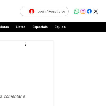
Login / Registre-se
vistas
Listas
Especiais
Equipe
ta comentar e 