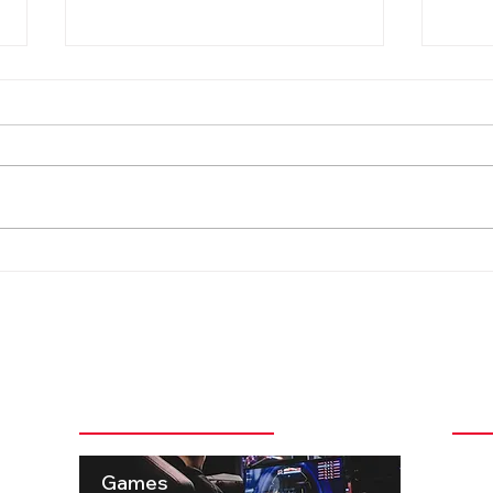
Hoobastank anuncia turnê
Amyl
com seis shows no Brasil e
anun
volta a São Paulo após
vivo
quase 11 anos
sess
Categorias + Comentadas
Ins
 pela
t
Games
ema e