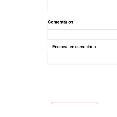
Comentários
Escreva um comentário
Can't Stop ultrapassa 2
bilhões de reproduções no
Spotify e amplia recorde do
Red Hot Chili Peppers
Teoria Cultural
O Teoria Cultural nasceu da paixão
cultura pop, pela música, pelo cin