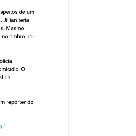
speitos de um 
illian teria 
ais. Mesmo 
a no ombro por 
lícia 
micídio. O 
l da 
um repórter do 
.”