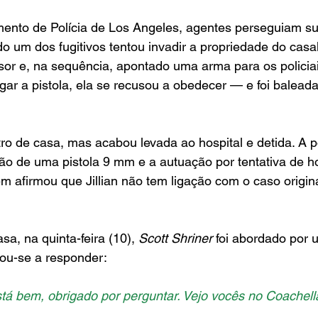
nto de Polícia de Los Angeles, agentes perseguiam su
um dos fugitivos tentou invadir a propriedade do casal. J
asor e, na sequência, apontado uma arma para os polici
gar a pistola, ela se recusou a obedecer — e foi balead
ro de casa, mas acabou levada ao hospital e detida. A po
o de uma pistola 9 mm e a autuação por tentativa de ho
afirmou que Jillian não tem ligação com o caso origina
sa, na quinta-feira (10), 
Scott Shriner 
foi abordado por 
itou-se a responder: 
stá bem, obrigado por perguntar. Vejo vocês no Coachella