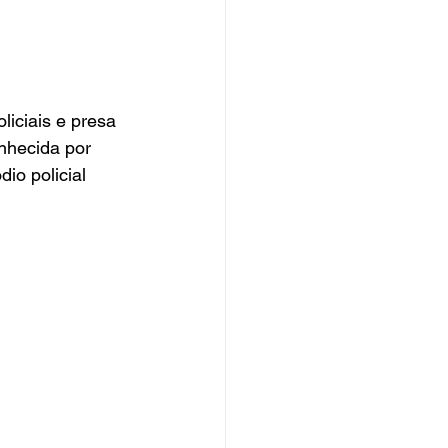
oliciais e presa 
onhecida por 
io policial 