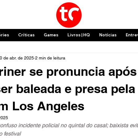
éries
Críticas
Games
Livros | HQ
Notícias
Entre
0 de abr. de 2025
2 min de leitura
riner se pronuncia após
er baleada e presa pela
em Los Angeles
2025
fuso incidente policial no quintal do casal; baixista evi
 festival