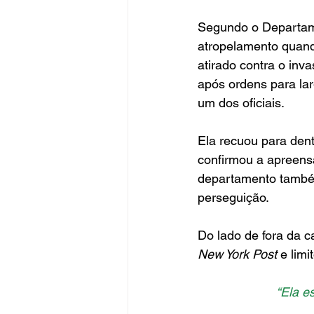
Segundo o Departame
atropelamento quando 
atirado contra o inv
após ordens para lar
um dos oficiais.
Ela recuou para dent
confirmou a apreensã
departamento também 
perseguição.
Do lado de fora da ca
New York Post
 e lim
“Ela e