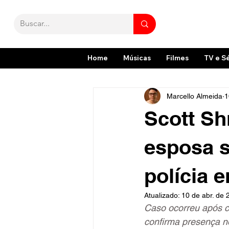
Home
Músicas
Filmes
TV e S
Marcello Almeida
1
Scott Sh
esposa s
polícia 
Atualizado:
10 de abr. de 
Caso ocorreu após con
confirma presença no