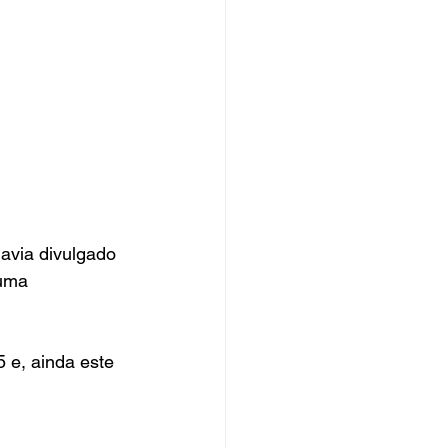
 havia divulgado 
uma 
 e, ainda este 