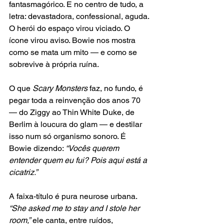
fantasmagórico. E no centro de tudo, a 
letra: devastadora, confessional, aguda. 
O herói do espaço virou viciado. O 
ícone virou aviso. Bowie nos mostra 
como se mata um mito — e como se 
sobrevive à própria ruína.
O que
 Scary Monsters 
faz, no fundo, é 
pegar toda a reinvenção dos anos 70 
— do Ziggy ao Thin White Duke, de 
Berlim à loucura do glam — e destilar 
isso num só organismo sonoro. É 
Bowie dizendo: 
“Vocês querem 
entender quem eu fui? Pois aqui está a 
cicatriz.”
A faixa-título é pura neurose urbana.
“She asked me to stay and I stole her 
room,”
 ele canta, entre ruídos, 