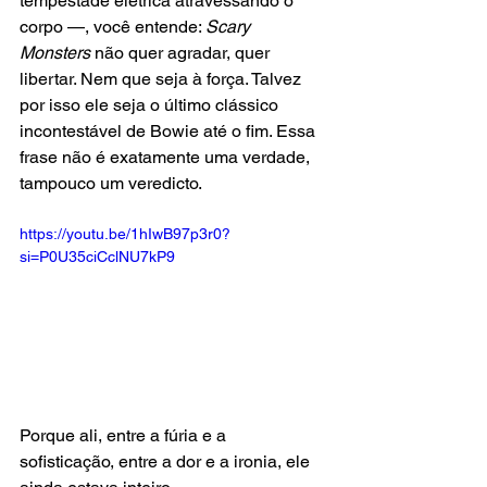
tempestade elétrica atravessando o 
corpo —, você entende: 
Scary 
Monsters
 não quer agradar, quer 
libertar. Nem que seja à força. Talvez 
por isso ele seja o último clássico 
incontestável de Bowie até o fim. Essa 
frase não é exatamente uma verdade, 
tampouco um veredicto.
https://youtu.be/1hIwB97p3r0?
si=P0U35ciCclNU7kP9
Porque ali, entre a fúria e a 
sofisticação, entre a dor e a ironia, ele 