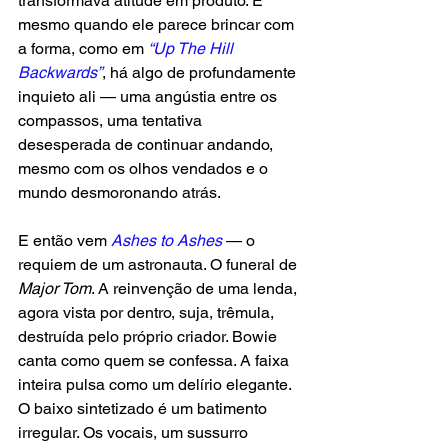
transformava atitude em produto. E 
mesmo quando ele parece brincar com 
a forma, como em 
“Up The Hill 
Backwards”
, há algo de profundamente 
inquieto ali — uma angústia entre os 
compassos, uma tentativa 
desesperada de continuar andando, 
mesmo com os olhos vendados e o 
mundo desmoronando atrás.
E então vem 
Ashes to Ashes
 — o 
requiem de um astronauta. O funeral de
Major Tom
. A reinvenção de uma lenda, 
agora vista por dentro, suja, trêmula, 
destruída pelo próprio criador. Bowie 
canta como quem se confessa. A faixa 
inteira pulsa como um delírio elegante. 
O baixo sintetizado é um batimento 
irregular. Os vocais, um sussurro 