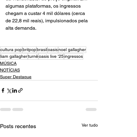
algumas plataformas, os ingressos 
chegam a custar 4 mil dólares (cerca 
de 22,8 mil reais), impulsionados pela 
alta demanda.
cultura pop
britpop
brasil
oasis
noel gallagher
liam gallagher
turnê
oasis live '25
ingressos
MÚSICA
NOTÍCIAS
Super Destaque
Ver tudo
Posts recentes