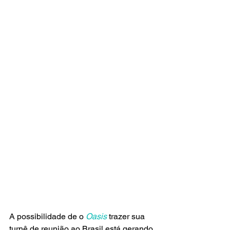
A possibilidade de o
 Oasis
 trazer sua 
turnê de reunião ao Brasil está gerando 