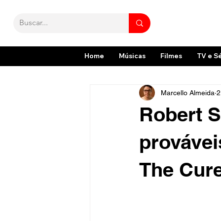
Home
Músicas
Filmes
TV e S
Marcello Almeida
2
Robert S
provávei
The Cur