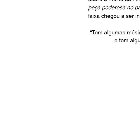
peça poderosa no pal
faixa chegou a ser in
“Tem algumas músic
e tem alg