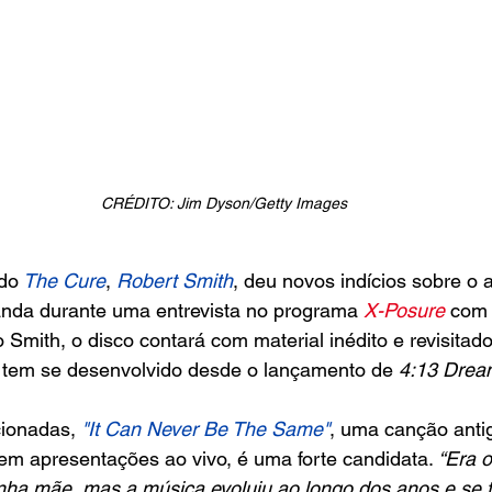
CRÉDITO: Jim Dyson/Getty Images
 do
 The Cure
, 
Robert Smith
, deu novos indícios sobre o
nda durante uma entrevista no programa 
X-Posure
 com
Smith, o disco contará com material inédito e revisitado
e tem se desenvolvido desde o lançamento de 
4:13 Drea
ionadas, 
"It Can Never Be The Same"
, uma canção antig
em apresentações ao vivo, é uma forte candidata. 
“Era o
nha mãe, mas a música evoluiu ao longo dos anos e se 