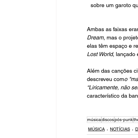
sobre um garoto q
Ambas as faixas era
Dream
, mas o proje
elas têm espaço e r
Lost World
, lançado
Além das canções cit
descreveu com
o "ma
“Liricamente, não se
característico da ba
música
discos
pós-punk
th
MÚSICA
NOTÍCIAS
D