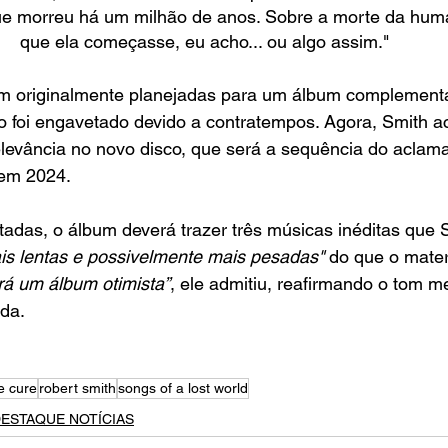
ue morreu há um milhão de anos. Sobre a morte da hum
que ela começasse, eu acho... ou algo assim."
m originalmente planejadas para um álbum complementa
to foi engavetado devido a contratempos. Agora, Smith ac
elevância no novo disco, que será a sequência do aclam
 em 2024.
adas, o álbum deverá trazer três músicas inéditas que 
is lentas e possivelmente mais pesadas" 
do que o materi
rá um álbum otimista”
, ele admitiu, reafirmando o tom m
nda.
e cure
robert smith
songs of a lost world
ESTAQUE NOTÍCIAS