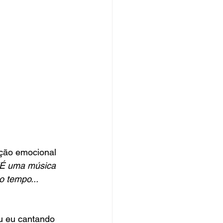
ção emocional 
“É uma música 
o tempo... 
u eu cantando 