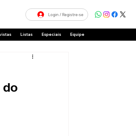
Login / Registre-se
vistas
Listas
Especiais
Equipe
 do