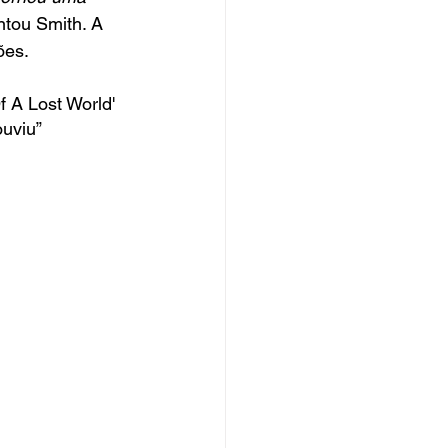
ntou Smith. A 
ões.
 A Lost World' 
uviu”