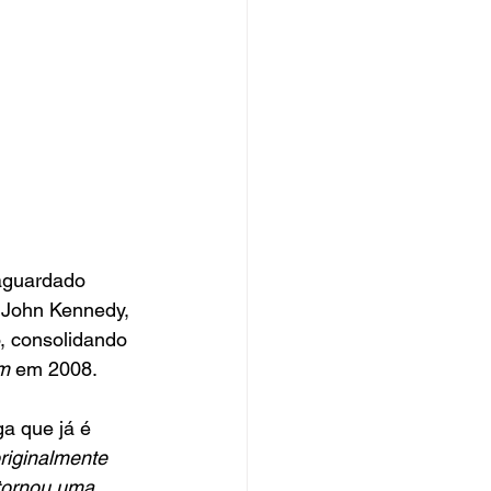
 aguardado 
 John Kennedy, 
, consolidando 
m
 em 2008.
a que já é 
riginalmente 
tornou uma 