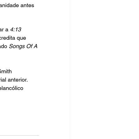
anidade antes 
r a 
4:13 
redita que 
ado 
Songs Of A 
Smith 
al anterior. 
elancólico 