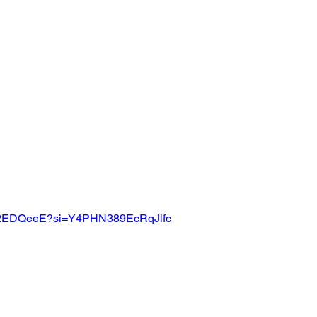
CH2EDQeeE?si=Y4PHN389EcRqJlfc