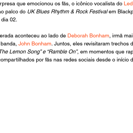
presa que emocionou os fãs, o icônico vocalista do
 Led
ao palco do 
UK Blues Rhythm & Rock Festival
 em Blackpo
 dia 02.
erada aconteceu ao lado de
 Deborah Bonham
, irmã ma
a banda,
 John Bonham
. Juntos, eles revisitaram trechos 
The Lemon Song” e “Ramble On”
, em momentos que ra
compartilhados por fãs nas redes sociais desde o início