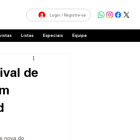
Login / Registre-se
vistas
Listas
Especiais
Equipe
ival de
om
d
s nova do 