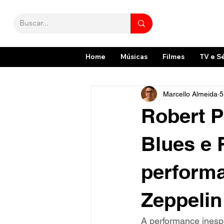
Home
Músicas
Filmes
TV e S
Marcello Almeida
5
Robert P
Blues e
performa
Zeppelin
A performance inesp