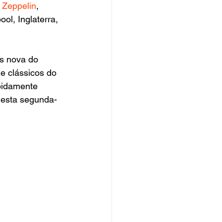
 Zeppelin
, 
ol, Inglaterra, 
is nova do 
de clássicos do 
pidamente 
 desta segunda-