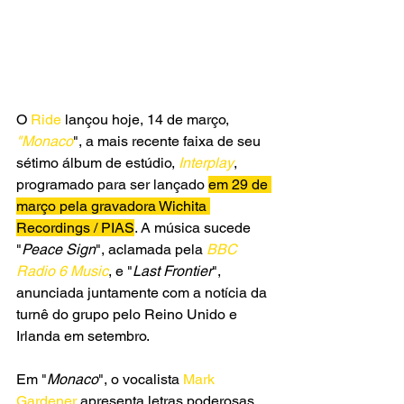
O 
Ride
 lançou hoje, 14 de março, 
"Monaco
", a mais recente faixa de seu 
sétimo álbum de estúdio,
 Interplay
, 
programado para ser lançado 
em 29 de 
março pela gravadora Wichita 
Recordings / PIAS
. A música sucede 
"
Peace Sign
", aclamada pela 
BBC 
Radio 6 Music
, e "
Last Frontier
", 
anunciada juntamente com a notícia da 
turnê do grupo pelo Reino Unido e 
Irlanda em setembro.
Em "
Monaco
", o vocalista 
Mark 
Gardener
 apresenta letras poderosas 