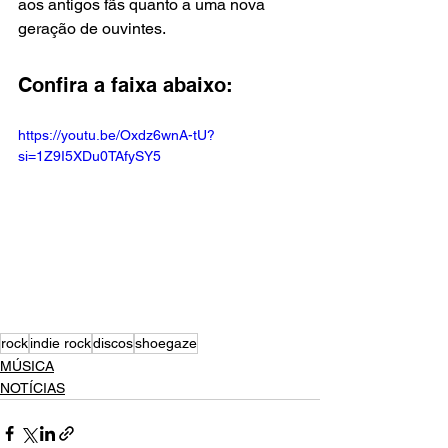
aos antigos fãs quanto a uma nova 
geração de ouvintes.
Confira a faixa abaixo:
https://youtu.be/Oxdz6wnA-tU?
si=1Z9I5XDu0TAfySY5
rock
indie rock
discos
shoegaze
MÚSICA
NOTÍCIAS