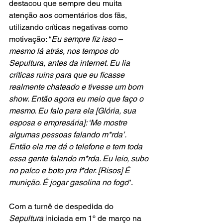
destacou que sempre deu muita 
atenção aos comentários dos fãs, 
utilizando críticas negativas como 
motivação: “
Eu sempre fiz isso – 
mesmo lá atrás, nos tempos do 
Sepultura, antes da internet. Eu lia 
críticas ruins para que eu ficasse 
realmente chateado e tivesse um bom 
show. Então agora eu meio que faço o 
mesmo. Eu falo para ela [Glória, sua 
esposa e empresária]: ‘Me mostre 
algumas pessoas falando m*rda’. 
Então ela me dá o telefone e tem toda 
essa gente falando m*rda. Eu leio, subo 
no palco e boto pra f*der. [Risos] É 
munição. É jogar gasolina no fogo
”.
Com a turnê de despedida do 
Sepultura
 iniciada em 1º de março na 