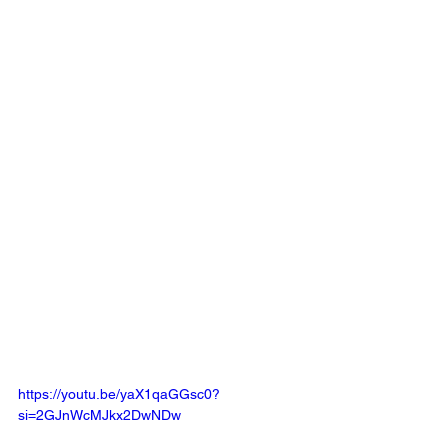
https://youtu.be/yaX1qaGGsc0?
si=2GJnWcMJkx2DwNDw