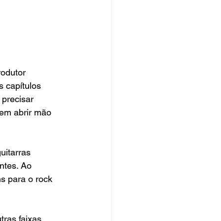
odutor 
 capítulos 
 precisar 
sem abrir mão 
guitarras 
ntes. Ao 
s para o rock 
tras faixas 