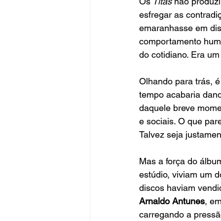
Os
 Titãs 
não produzi
esfregar as contradi
emaranhasse em discur
comportamento humano
do cotidiano. Era um
Olhando para trás, é
tempo acabaria dando
daquele breve momen
e sociais. O que pa
Talvez seja justamen
Mas a força do álbu
estúdio, viviam um d
discos haviam vendi
Arnaldo Antunes
, e
carregando a pressã