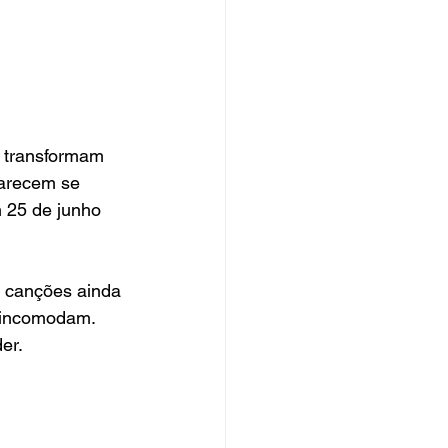
 transformam 
parecem se 
 25 de junho 
 canções ainda 
a incomodam. 
er.