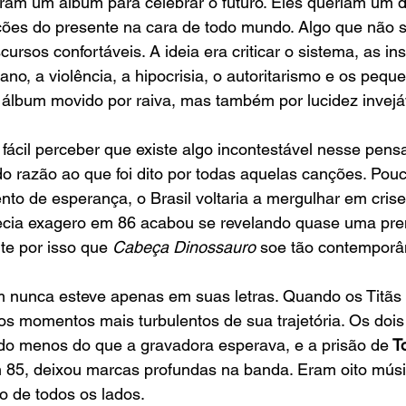
ram um álbum para celebrar o futuro. Eles queriam um d
ções do presente na cara de todo mundo. Algo que não s
sos confortáveis. A ideia era criticar o sistema, as inst
, a violência, a hipocrisia, o autoritarismo e os pequ
 álbum movido por raiva, mas também por lucidez invejá
 fácil perceber que existe algo incontestável nesse pen
 razão ao que foi dito por todas aquelas canções. Pouc
to de esperança, o Brasil voltaria a mergulhar em cris
recia exagero em 86 acabou se revelando quase uma pre
te por isso que 
Cabeça Dinossauro
 soe tão contempor
m nunca esteve apenas em suas letras. Quando os Titãs
os momentos mais turbulentos de sua trajetória. Os dois
do menos do que a gravadora esperava, e a prisão de
 T
m 85, deixou marcas profundas na banda. Eram oito músi
o de todos os lados.