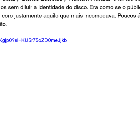
os sem diluir a identidade do disco. Era como se o públi
m coro justamente aquilo que mais incomodava. Poucos á
to.
7s9Xgjp0?si=KU5r75oZD0meJjkb