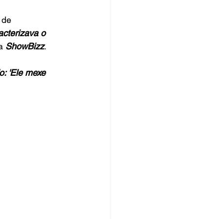
 de 
cterizava o 
a
ShowBizz
. 
: 'Ele mexe 