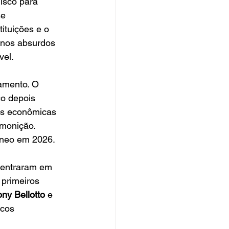
isco para 
e 
ituições e o 
enos absurdos 
vel.
samento. O 
o depois 
es econômicas 
monição. 
âneo em 2026.
 entraram em 
 primeiros 
ony Bellotto
 e 
cos 