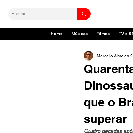
Home
Músicas
Filmes
TV e S
Marcello Almeida
2
Quarenta
Dinossau
que o Br
superar
Quatro décadas após