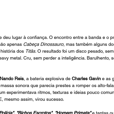
 deu lugar à confiança. O encontro entre a banda e o pr
não apenas 
Cabeça Dinossauro
, mas também alguns dos
história dos 
Titãs
. O resultado foi um disco pesado, sem
eavy metal. Cru, sem perder a inteligência. Barulhento, 
Nando Reis
, a bateria explosiva de 
Charles Gavin
 e as 
massa sonora que parecia prestes a romper os alto-fala
m experimentava ritmos, texturas e ideias pouco comun
 E, mesmo assim, virou sucesso.
"Polícia", "Bichos Escrotos", "Homem Primata"
 e tantas ou