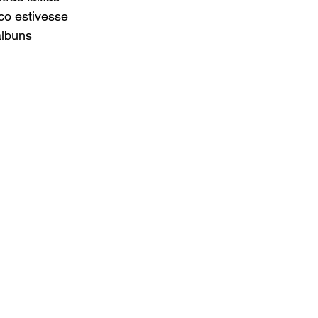
co estivesse 
lbuns 