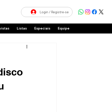
Login / Registre-se
vistas
Listas
Especiais
Equipe
disco
u