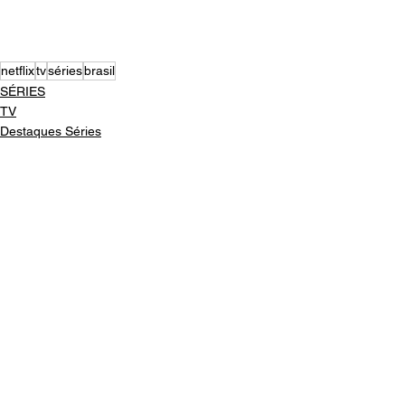
netflix
tv
séries
brasil
SÉRIES
TV
Destaques Séries
Ver tudo
Posts recentes