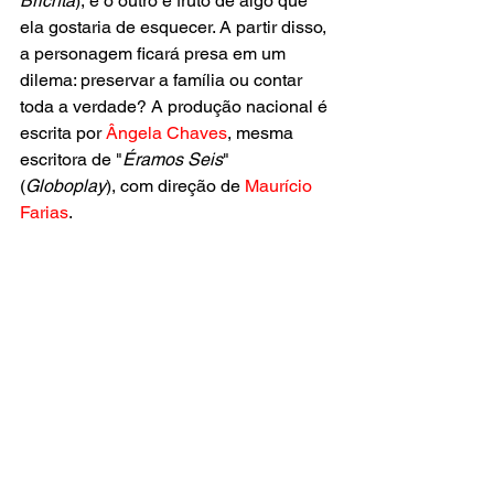
Brichta
), e o outro é fruto de algo que 
ela gostaria de esquecer. A partir disso, 
a personagem ficará presa em um 
dilema: preservar a família ou contar 
toda a verdade? A produção nacional é 
escrita por 
Ângela Chaves
, mesma 
escritora de "
Éramos Seis
" 
(
Globoplay
), com direção de 
Maurício 
Farias
. 