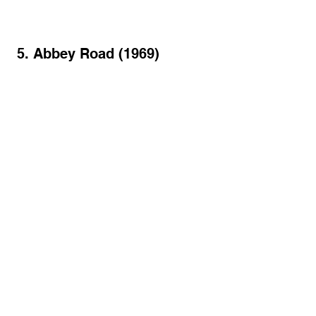
 5. Abbey Road (1969)
Imagem: Reprodução
Por que é essencial: Considerado uma 
despedida triunfal (apesar de
 Let It Be
ter sido lançado depois), 
Abbey Road 
é 
um dos álbuns mais coesos e refinados 
dos
 Beatles
. Seu lado B, com o famoso 