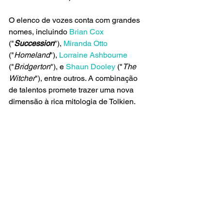
O elenco de vozes conta com grandes 
nomes, incluindo 
Brian Cox
("
Succession
"), 
Miranda Otto
("
Homeland
"), 
Lorraine Ashbourne
("
Bridgerton
"), e 
Shaun Dooley
 ("
The 
Witcher
"), entre outros. A combinação 
de talentos promete trazer uma nova 
dimensão à rica mitologia de Tolkien.