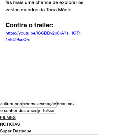
fãs mais uma chance de explorar os 
vastos mundos da Terra Média.
Confira o trailer: 
https://youtu.be/ICCDDv2p8rA?si=IGTr-
1vIdZ9xsO-q
cultura pop
cinema
animação
brian cox
o senhor dos anéis
jrr tolkien
FILMES
NOTÍCIAS
Super Destaque