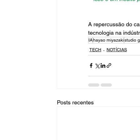
A repercussão do cas
tecnologia na indústri
IA
hayao miyazaki
studio g
TECH
NOTÍCIAS
Posts recentes