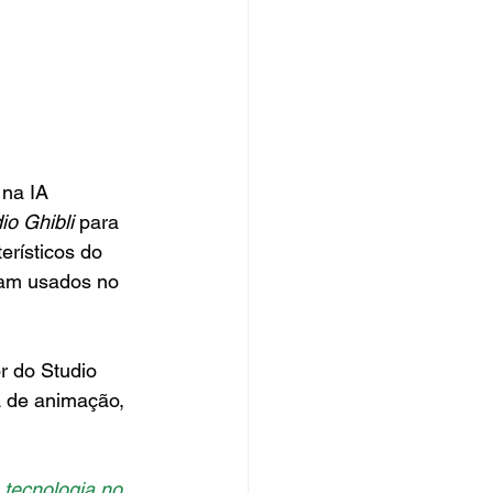
na IA 
io Ghibli 
para 
rísticos do 
ram usados no 
r do Studio 
 de animação, 
 tecnologia no 