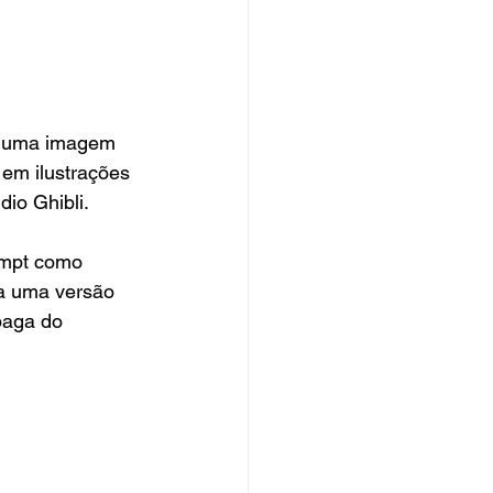
e uma imagem 
 em ilustrações 
dio Ghibli.
ompt como 
ra uma versão 
paga do 