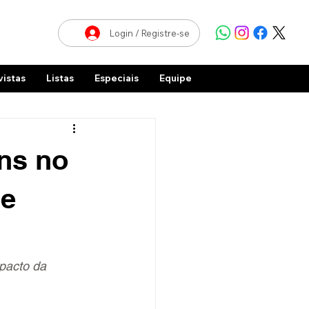
Login / Registre-se
vistas
Listas
Especiais
Equipe
ns no
de
pacto da 