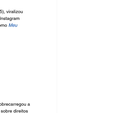
5), viralizou 
 Instagram 
omo 
Meu 
obrecarregou a 
obre direitos 