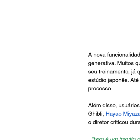
A nova funcionalidad
generativa. Muitos q
seu treinamento, já 
estúdio japonês. At
processo.
Além disso, usuários
Ghibli, 
Hayao Miyaza
o diretor criticou du
“Isso é um insulto 