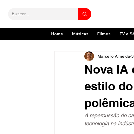
Home
Músicas
Filmes
TV e S
Marcello Almeida
3
Nova IA
estilo d
polêmica
A repercussão do cas
tecnologia na indústr