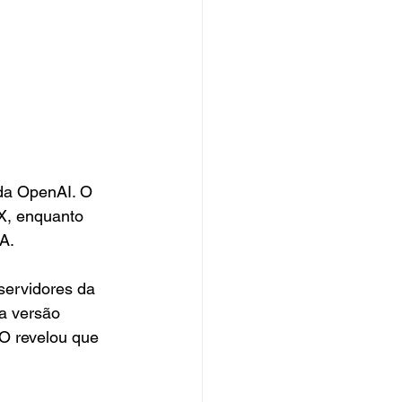
da OpenAI. O 
X, enquanto 
A.
servidores da 
a versão 
EO revelou que 