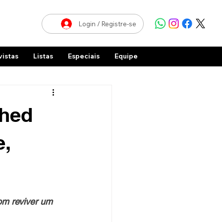
Login / Registre-se
vistas
Listas
Especiais
Equipe
shed
e,
om reviver um 