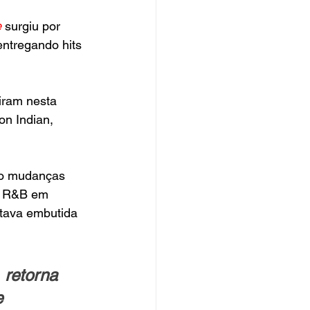
e
surgiu por 
entregando hits 
ram nesta 
n Indian, 
do mudanças 
e R&B em 
stava embutida 
 retorna 
 