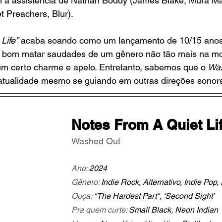
 a assistência de Nathan Boddy (James Blake, Mura Ma
 Preachers, Blur).
Life”
 acaba soando como um lançamento de 10/15 anos 
á bom matar saudades de um gênero não tão mais na m
m certo charme e apelo. Entretanto, sabemos que o
 Wa
 atualidade mesmo se guiando em outras direções sonor
Notes From A Quiet Li
Washed Out
Ano:
 2024
Gênero:
 Indie Rock, Alternativo, Indie Pop,
Ouça: 
"The Hardest Part", ‘Second Sight’ 
Pra quem curte:
 Small Black, Neon Indian