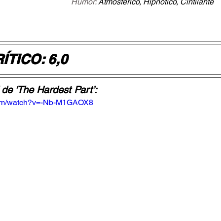
Humor: 
Atmosférico, Hipnótico, Cintilante 
ÍTICO: 6,0
l de ‘The Hardest Part’:
com/watch?v=-Nb-M1GAOX8