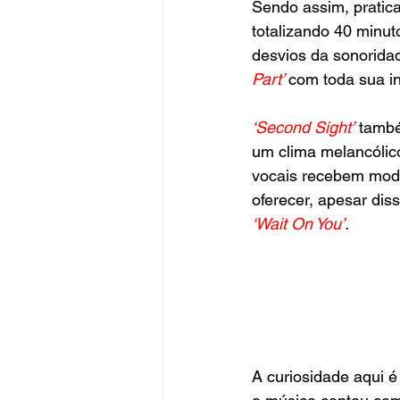
Sendo assim, pratic
totalizando 40 minu
desvios da sonoridad
Part’
com toda sua in
‘Second Sight’
 tamb
um clima melancólico
vocais recebem modi
oferecer, apesar di
‘Wait On You’
.
A curiosidade aqui é