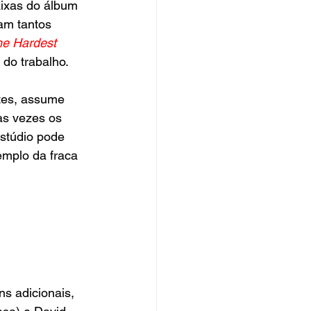
ixas do álbum 
am tantos 
he Hardest 
do trabalho.
tes, assume 
as vezes os 
stúdio pode 
emplo da fraca 
s adicionais, 