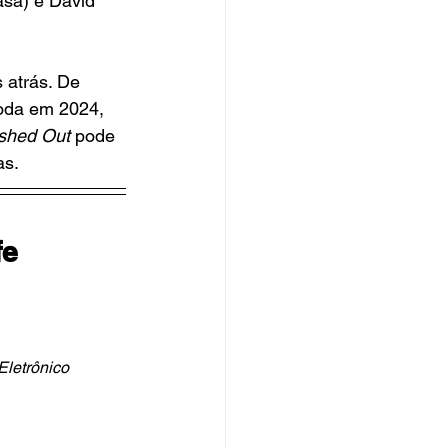
sa) e David 
atrás. De 
oda em 2024, 
shed Out 
pode 
as.
fe
 Eletrônico