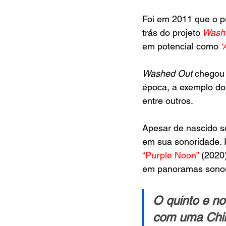
Foi em 2011 que o pr
trás do projeto
Wash
em potencial como
‘
Washed Out 
chegou 
época, a exemplo dos
entre outros.
Apesar de nascido s
em sua sonoridade. 
“Purple Noon”
 (2020
em panoramas sonor
O quinto e no
com uma Chil