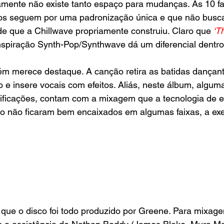
amente não existe tanto espaço para mudanças. As 10 fa
tos seguem por uma padronização única e que não busc
e que a Chillwave propriamente construiu. Claro que
‘T
spiração Synth-Pop/Synthwave dá um diferencial dentro 
ém merece destaque. A canção retira as batidas dançan
 e insere vocais com efeitos. Aliás, neste álbum, algum
ficações, contam com a mixagem que a tecnologia de e
sso não ficaram bem encaixados em algumas faixas, a ex
 que o disco foi todo produzido por Greene. Para mixagen