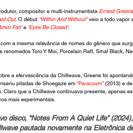
odutor, compositor e multi-instrumentista 
Ernest Green
ed Out
. O début 
“Within And Without”
 veio a todo vapor 
Amor Fati’
 e
‘Eyes Be Closed’
.
com a mesma relevância de nomes do gênero que surgi
 renomados Toro Y Moi, Porcelain Raft, Smal Black, Neo
obre a efervescência da Chillwave, Greene foi apontan
Inseriu pitadas de Shoegaze em 
“Paracosm”
 (2013) e d
). Claro que a Chillwave continuava presente, apenas e
os mais experimentais.
vo disco, “Notes From A Quiet Life” (2024),
lwave pautada novamente na Eletrônica de