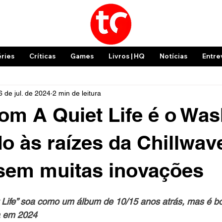
éries
Críticas
Games
Livros | HQ
Notícias
Entre
6 de jul. de 2024
2 min de leitura
om A Quiet Life é o Wa
do às raízes da Chillwav
sem muitas inovações
 Life” soa como um álbum de 10/15 anos atrás, mas é b
a em 2024