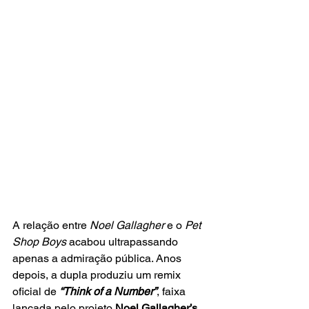
A relação entre 
Noel Gallagher
 e o 
Pet 
Shop Boys 
acabou ultrapassando 
apenas a admiração pública. Anos 
depois, a dupla produziu um remix 
oficial de 
“Think of a Number”
, faixa 
lançada pelo projeto 
Noel Gallagher’s 