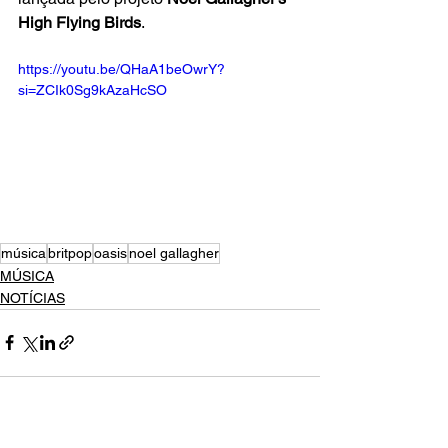
High Flying Birds
.
https://youtu.be/QHaA1beOwrY?
si=ZCIk0Sg9kAzaHcSO
música
britpop
oasis
noel gallagher
MÚSICA
NOTÍCIAS