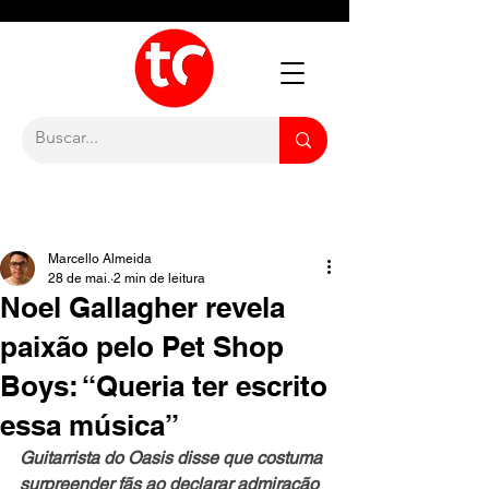
Marcello Almeida
28 de mai.
2 min de leitura
Noel Gallagher revela
paixão pelo Pet Shop
Boys: “Queria ter escrito
essa música”
Guitarrista do Oasis disse que costuma 
surpreender fãs ao declarar admiração 