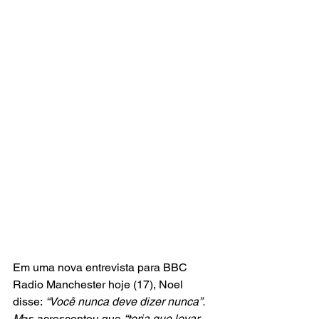
Em uma nova entrevista para BBC 
Radio Manchester hoje (17), Noel 
disse:
 “Você nunca deve dizer nunca”. 
M
as acrescentou que 
“teria que levar 