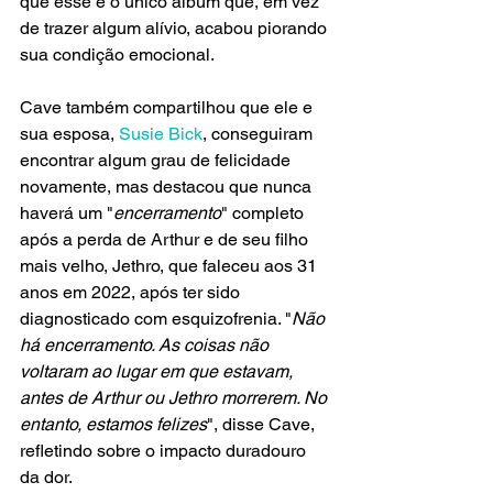
que esse é o único álbum que, em vez 
de trazer algum alívio, acabou piorando 
sua condição emocional.
Cave também compartilhou que ele e 
sua esposa, 
Susie Bick
, conseguiram 
encontrar algum grau de felicidade 
novamente, mas destacou que nunca 
haverá um "
encerramento
" completo 
após a perda de Arthur e de seu filho 
mais velho, Jethro, que faleceu aos 31 
anos em 2022, após ter sido 
diagnosticado com esquizofrenia. "
Não 
há encerramento. As coisas não 
voltaram ao lugar em que estavam, 
antes de Arthur ou Jethro morrerem. No 
entanto, estamos felizes
", disse Cave, 
refletindo sobre o impacto duradouro 
da dor.