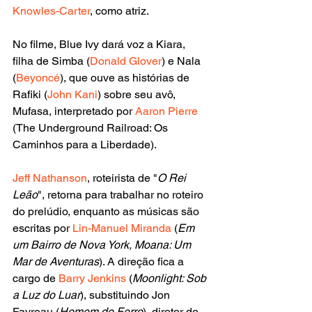
Knowles-Carter
, como atriz.
No filme, Blue Ivy dará voz a Kiara, 
filha de Simba (
Donald Glover
) e Nala 
(
Beyoncé
), que ouve as histórias de 
Rafiki (
John Kani
) sobre seu avô, 
Mufasa, interpretado por
 Aaron Pierre 
(The Underground Railroad: Os 
Caminhos para a Liberdade).
Jeff Nathanson
, roteirista de "
O Rei 
Leão
", retorna para trabalhar no roteiro 
do prelúdio, enquanto as músicas são 
escritas por 
Lin-Manuel Miranda
 (
Em 
um Bairro de Nova York, Moana: Um 
Mar de Aventuras
). A direção fica a 
cargo de 
Barry Jenkins
 (
Moonlight: Sob 
a Luz do Luar
), substituindo Jon 
Favreau (
Homem de Ferro
), diretor do 