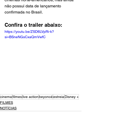
não possui data de lançamento 
confirmada no Brasil.
Confira o trailer abaixo:
https://youtu.be/ZSD6LVpRi-k?
si=BSneNGsCxaQmVwfC
cinema
filmes
live action
beyoncé
estreia
Disney +
FILMES
NOTÍCIAS