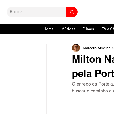
Home
Músicas
Filmes
TV e S
Marcello Almeida
4
Milton 
pela Por
O enredo da Portela
buscar o caminho que