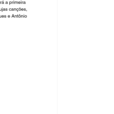
erá a primeira 
ujas canções, 
ues e Antônio 