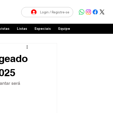
Login / Registre-se
vistas
Listas
Especiais
Equipe
ageado
2025
antar será 