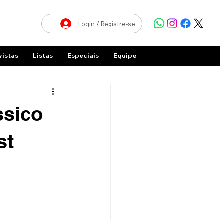
Login / Registre-se
vistas
Listas
Especiais
Equipe
ssico
st