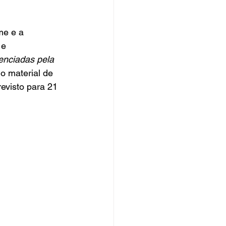
me e a 
 e 
nciadas pela 
 o material de 
revisto para 21 