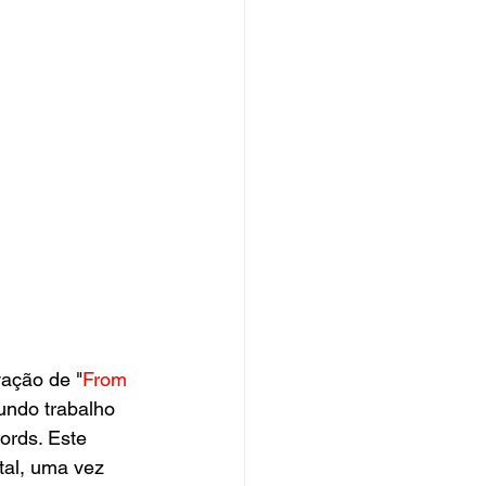
vação de "
From 
undo trabalho 
ords. Este 
tal, uma vez 