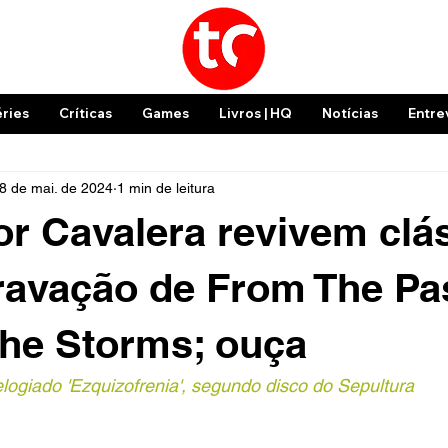
éries
Críticas
Games
Livros | HQ
Notícias
Entre
8 de mai. de 2024
1 min de leitura
or Cavalera revivem clá
avação de From The Pa
he Storms; ouça
 elogiado 'Ezquizofrenia', segundo disco do Sepultura