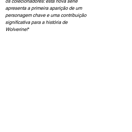
os colecionadores: esta nova série 
apresenta a primeira aparição de um 
personagem chave e uma contribuição 
significativa para a história de 
Wolverine!
"
marvel
hqs
quadrinhos
lançamento
marvel comics
wolverine
LIVROS
NOTÍCIAS
Ver tudo
Posts recentes