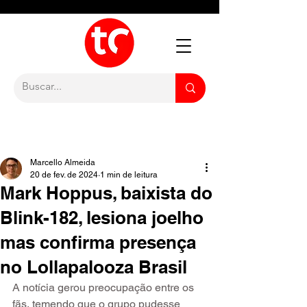
Marcello Almeida
20 de fev. de 2024
1 min de leitura
Mark Hoppus, baixista do
Blink-182, lesiona joelho
mas confirma presença
no Lollapalooza Brasil
A notícia gerou preocupação entre os 
fãs, temendo que o grupo pudesse 