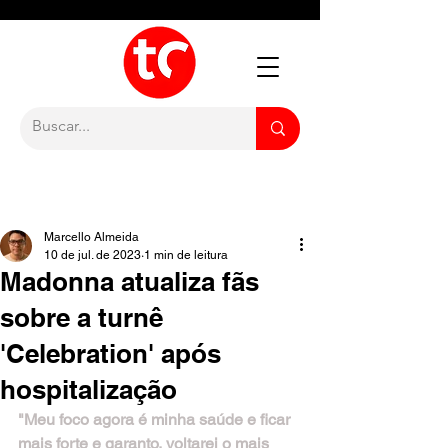
Marcello Almeida
10 de jul. de 2023
1 min de leitura
Madonna atualiza fãs
sobre a turnê
'Celebration' após
hospitalização
"Meu foco agora é minha saúde e ficar 
mais forte e garanto, voltarei o mais 