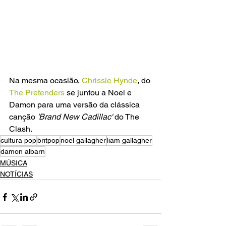
Na mesma ocasião, 
Chrissie Hynde
, do 
The Pretenders
 se juntou a Noel e 
Damon para uma versão da clássica 
canção
 'Brand New Cadillac' 
do The 
Clash.
cultura pop
britpop
noel gallagher
liam gallagher
damon albarn
MÚSICA
NOTÍCIAS