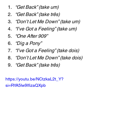
“Get Back” (take um)
“Get Back” (take três)
“Don’t Let Me Down” (take um)
“I’ve Got a Feeling” (take um)
“One After 909”
“Dig a Pony”
“I’ve Got a Feeling” (take dois)
“Don’t Let Me Down” (take dois)
“Get Back” (take três)
https://youtu.be/NCtzkaL2t_Y?
si=RYA5lw9IfizaQXpb