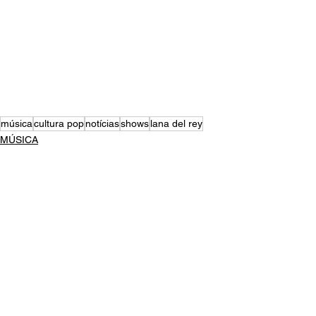
música
cultura pop
notícias
shows
lana del rey
MÚSICA
NOTÍCIAS
Ver tudo
Posts recentes