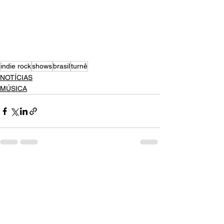
indie rock
shows
brasil
turnê
NOTÍCIAS
MÚSICA
Ver tudo
Posts recentes