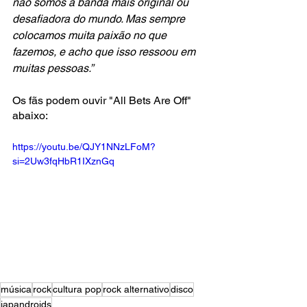
não somos a banda mais original ou 
desafiadora do mundo. Mas sempre 
colocamos muita paixão no que 
fazemos, e acho que isso ressoou em 
muitas pessoas.” 
Os fãs podem ouvir "All Bets Are Off" 
abaixo:
https://youtu.be/QJY1NNzLFoM?
si=2Uw3fqHbR1IXznGq
música
rock
cultura pop
rock alternativo
disco
japandroids