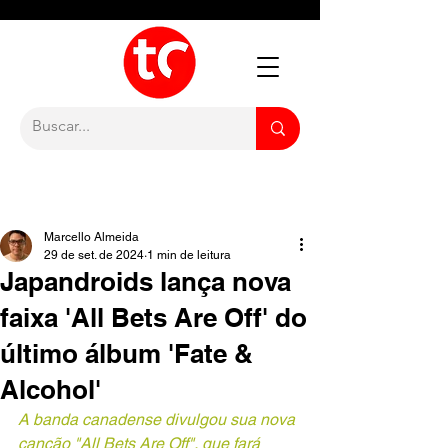
Marcello Almeida
29 de set. de 2024
1 min de leitura
Japandroids lança nova
faixa 'All Bets Are Off' do
último álbum 'Fate &
Alcohol'
A banda canadense divulgou sua nova 
canção "All Bets Are Off", que fará 