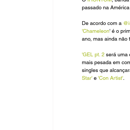
passado na América 
De acordo com a 
@i
'Chameleon
' é o pri
ano, mas ainda não 
'GEL pt. 2
 será uma 
mais pesada em comp
singles que alcançar
Star'
 e 
'Con Artist'
.