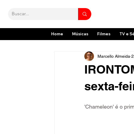
Home
Músicas
Filmes
TV e S
Marcello Almeida
2
IRONTOM 
sexta-fe
'Chameleon' é o prim