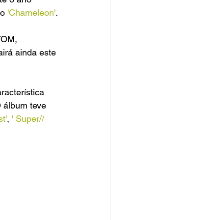
o 
'Chameleon'
. 
NTOM,
airá ainda este 
acterística 
 álbum teve 
t'
, 
' Super// 