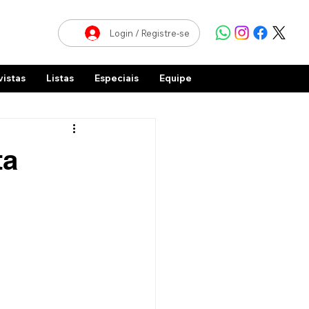
Login / Registre-se
vistas
Listas
Especiais
Equipe
ta