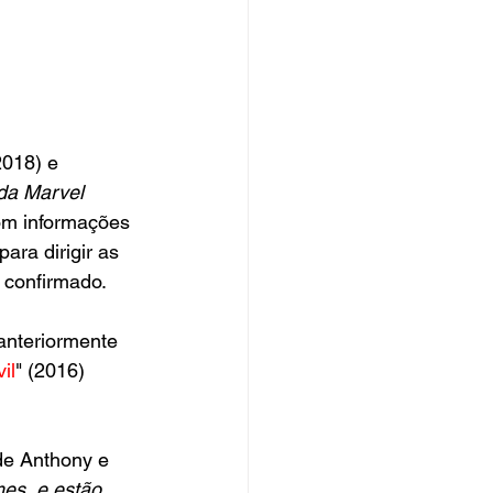
2018) e 
da Marvel
om informações 
ara dirigir as 
 confirmado.
anteriormente 
il
" (2016) 
de Anthony e 
es, e estão 