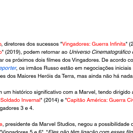
o
, diretores dos sucessos "
Vingadores: Guerra Infinita
" (
o
" (2019), podem retornar ao
 Universo Cinematográfico 
 os próximos dois filmes dos Vingadores. De acordo c
eporter
, os irmãos Russo estão em negociações iniciais p
ões dos Maiores Heróis da Terra, mas ainda não há nada
um histórico significativo com a Marvel, tendo dirigido 
 Soldado Invernal
" (2014) e "
Capitão América: Guerra Civ
gadores 3 e 4.
e
, presidente da Marvel Studios, negou a possibilidade 
"Vingadores 5 e 6". "
Eles não têm ligação com esses film