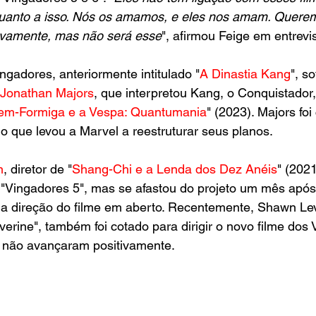
uanto a isso. Nós os amamos, e eles nos amam. Querem
ovamente, mas não será esse
", afirmou Feige em entrevi
ngadores, anteriormente intitulado "
A Dinastia Kang
", s
Jonathan Majors
, que interpretou Kang, o Conquistador
m-Formiga e a Vespa: Quantumania
" (2023). Majors fo
 o que levou a Marvel a reestruturar seus planos.
n
, diretor de "
Shang-Chi e a Lenda dos Dez Anéis
" (2021
r "Vingadores 5", mas se afastou do projeto um mês apó
 a direção do filme em aberto. Recentemente, Shawn Lev
erine", também foi cotado para dirigir o novo filme dos 
 não avançaram positivamente.