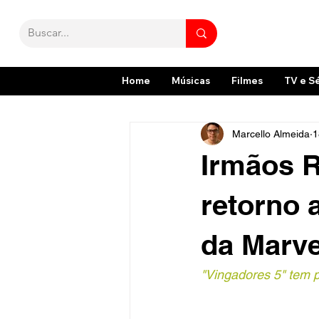
Home
Músicas
Filmes
TV e S
Marcello Almeida
1
Irmãos 
retorno 
da Marve
"Vingadores 5" tem p