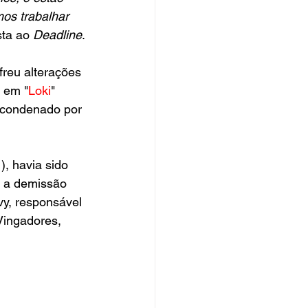
os trabalhar 
sta ao 
Deadline
.
ofreu alterações 
, em "
Loki
" 
i condenado por 
), havia sido 
s a demissão 
y, responsável 
Vingadores, 