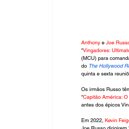
Anthony
 e
 Joe Russ
"
Vingadores: Ultimat
(MCU) para comandar
do 
The Hollywood R
quinta e sexta reuni
Os irmãos Russo têm 
"
Capitão América: O
antes dos épicos Vin
Em 2022, 
Kevin Feig
Joe Russo dirigirem 