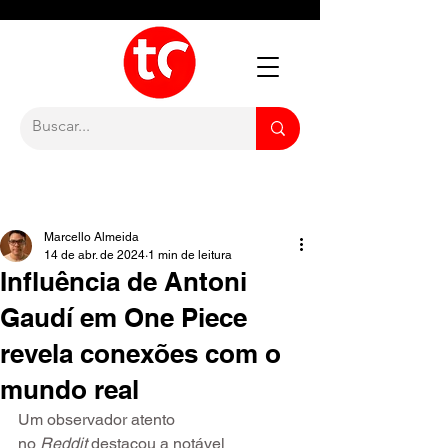
Marcello Almeida
14 de abr. de 2024
1 min de leitura
Influência de Antoni
Gaudí em One Piece
revela conexões com o
mundo real
Um observador atento 
no
 Reddit
 destacou a notável 