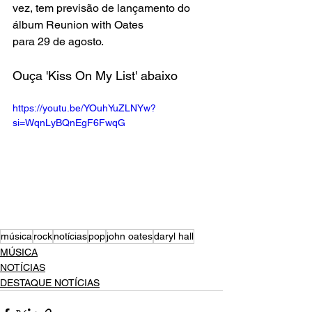
vez, tem previsão de lançamento do 
álbum Reunion with Oates 
para 29 de agosto.
Ouça 'Kiss On My List' abaixo
https://youtu.be/YOuhYuZLNYw?
si=WqnLyBQnEgF6FwqG
música
rock
notícias
pop
john oates
daryl hall
MÚSICA
NOTÍCIAS
DESTAQUE NOTÍCIAS