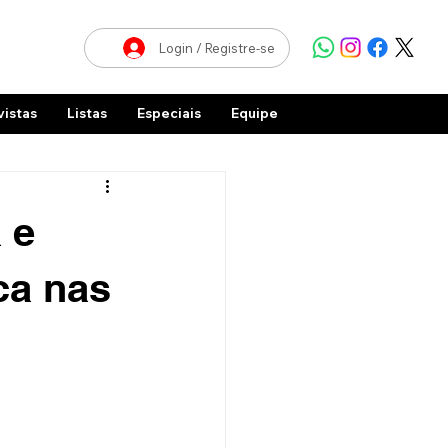
Login / Registre-se
vistas
Listas
Especiais
Equipe
 e
ca nas