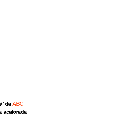
e"
 da
 ABC
 acalorada 