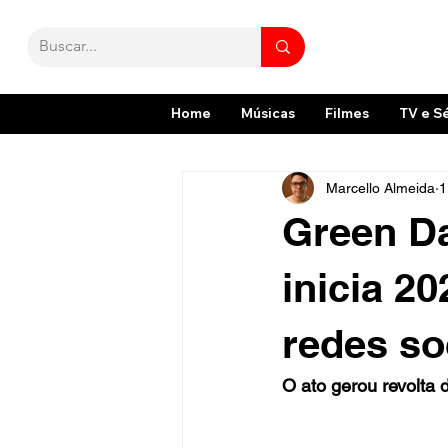
Home
Músicas
Filmes
TV e S
Marcello Almeida
1
Green Da
inicia 2
redes so
O ato gerou revolta 