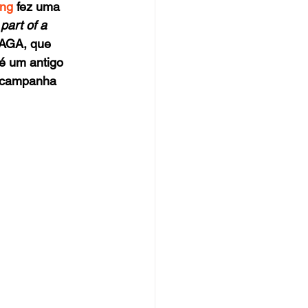
ong
 fez uma 
 part of a 
AGA, que 
 é um antigo 
a campanha 