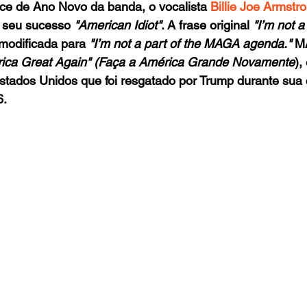
ce de Ano Novo da banda, o vocalista 
Billie Joe Armstr
e seu sucesso
 "American Idiot"
. A frase original 
"I’m not a
 modificada para 
"I’m not a part of the MAGA agenda."
 M
ica Great Again" (Faça a América Grande Novamente
),
 Estados Unidos que foi resgatado por Trump durante su
6.