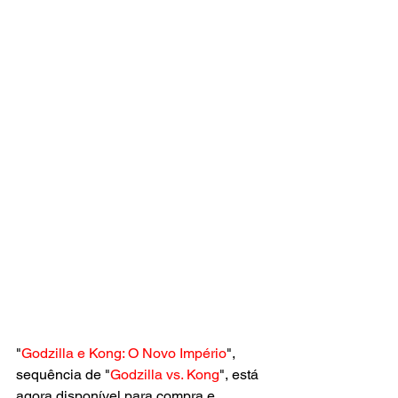
"
Godzilla e Kong: O Novo Império
", 
sequência de "
Godzilla vs. Kong
", está 
agora disponível para compra e 