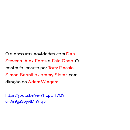
O elenco traz novidades com
 Dan 
Stevens
, 
Alex Ferns
 e
 Fala Chen
. O 
roteiro foi escrito por 
Terry Rossio, 
Simon Barrett e Jeremy Slater
, com 
direção de 
Adam Wingard
.
https://youtu.be/va-7FEpUHVQ?
si=Ar9gz35yvtMhYrq5