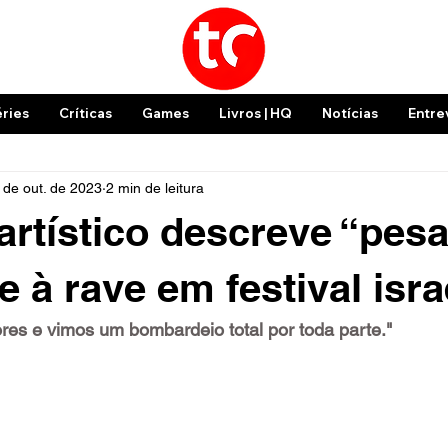
éries
Críticas
Games
Livros | HQ
Notícias
Entre
 de out. de 2023
2 min de leitura
artístico descreve “pes
e à rave em festival isr
ores e vimos um bombardeio total por toda parte."