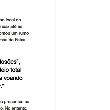
ao local do 
nuar até as 
 tomou um rumo 
amas da Faixa 
osões”, 
io total 
s voando 
.”
s presentes se 
. No entanto, 