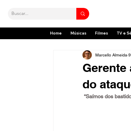
Home
Músicas
Filmes
TV e S
Marcello Almeida
9
Gerente 
do ataqu
 “Saímos dos bastid