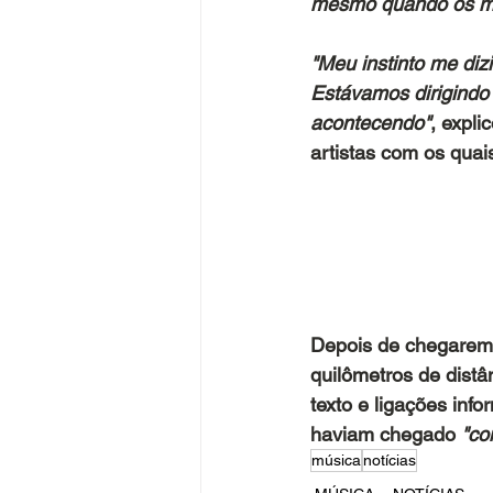
mesmo quando os mí
"Meu instinto me dizi
Estávamos dirigindo
acontecendo"
, expl
artistas com os quai
Depois de chegarem a
quilômetros de dist
texto e ligações in
haviam chegado 
"co
música
notícias