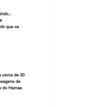
ndo... 
a 
tir que os 
a cerca de 30 
nsagens de 
es do Hamas 