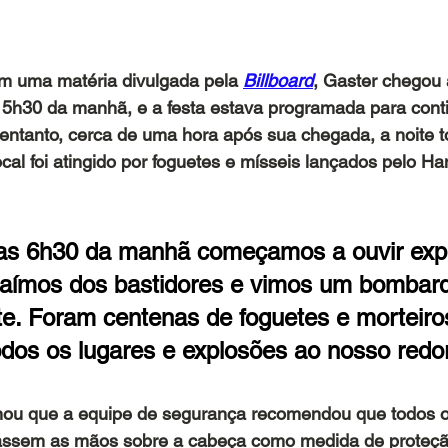
m uma matéria divulgada pela 
Billboard
, Gaster chegou 
as 5h30 da manhã, e a festa estava programada para conti
 entanto, cerca de uma hora após sua chegada, a noite
ocal foi atingido por foguetes e mísseis lançados pelo H
das 6h30 da manhã começamos a ouvir expl
Saímos dos bastidores e vimos um bombarde
te. Foram centenas de foguetes e morteiro
odos os lugares e explosões ao nosso redor
ou que a equipe de segurança recomendou que todos o
ssem as mãos sobre a cabeça como medida de proteção