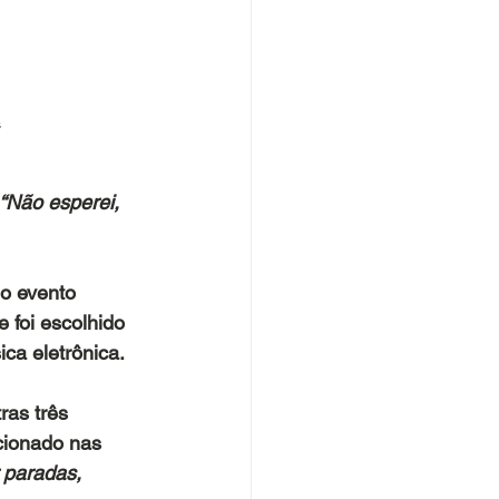
s
 “Não esperei, 
o evento 
foi escolhido 
ca eletrônica.
ras três 
cionado nas 
r paradas, 