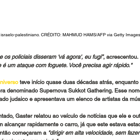
to israelo-palestiniano. CRÉDITO: MAHMUD HAMS/AFP via Getty Image
s policiais disseram 'vá agora', eu fugi”
, acrescentou.
é um ataque com foguete. Você precisa agir rápido."
Universo
 teve início quase duas décadas atrás, enquanto 
 era denominado Supernova Sukkot Gathering. Esse nome 
iado judaico e apresentava um elenco de artistas da músi
tado, Gaster relatou ao veículo de notícias que ele e out
 alcançar rapidamente o carro, já que este estava esta
então começaram a
 "dirigir em alta velocidade, sem faze