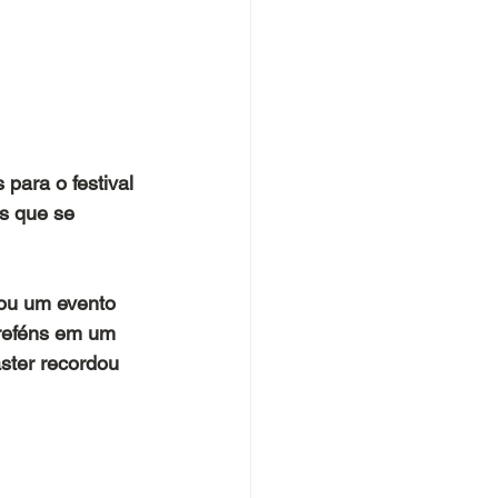
para o festival 
es que se 
hou um evento 
reféns em um 
ster recordou 