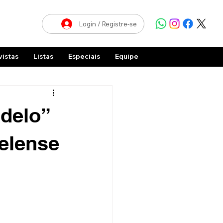
Login / Registre-se
vistas
Listas
Especiais
Equipe
adelo”
aelense