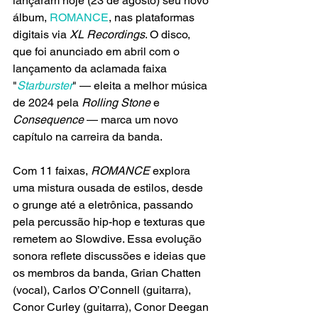
lançaram hoje (23 de agosto) seu novo 
álbum, 
ROMANCE
, nas plataformas 
digitais via 
XL Recordings
. O disco, 
que foi anunciado em abril com o 
lançamento da aclamada faixa 
"
Starburster
" — eleita a melhor música 
de 2024 pela 
Rolling Stone
 e 
Consequence 
— marca um novo 
capítulo na carreira da banda.
Com 11 faixas, 
ROMANCE
 explora 
uma mistura ousada de estilos, desde 
o grunge até a eletrônica, passando 
pela percussão hip-hop e texturas que 
remetem ao Slowdive. Essa evolução 
sonora reflete discussões e ideias que 
os membros da banda, Grian Chatten 
(vocal), Carlos O’Connell (guitarra), 
Conor Curley (guitarra), Conor Deegan 