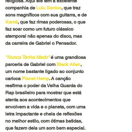
religiosa. Aqui ele tem a excelente 
companhia de 
Lulu Santos
, que traz 
sons magníficos com sua guitarra, e de
Xamã
, que faz rimas poderosas, o que 
faz soar como um futuro clássico 
atemporal não apenas do disco, mas 
da carreira de Gabriel o Pensador.
"Nunca Tenha Medo" 
é uma grandiosa 
parceria de Gabriel com 
Black Alien
, 
um nome bastante ligado ao conjunto 
carioca 
Planet Hemp
. A canção 
reafirma o poder da Velha Guarda do 
Rap brasileiro para mostrar que está 
atenta aos acontecimentos que 
envolvem a vida e o planeta, com uma 
letra impactante e cheia de reflexões 
no melhor estilo, com ótimas batidas, 
que fazem dela um som bem especial.