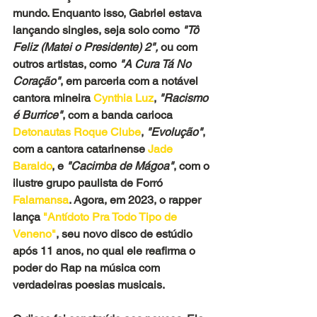
mundo. Enquanto isso, Gabriel estava 
lançando singles, seja solo como 
"Tô 
Feliz (Matei o Presidente) 2",
 ou com 
outros artistas, como 
"A Cura Tá No 
Coração"
, em parceria com a notável 
cantora mineira
 Cynthia Luz
, 
"Racismo 
é Burrice"
, com a banda carioca 
Detonautas Roque Clube
, 
"Evolução"
, 
com a cantora catarinense 
Jade 
Baraldo
, e
 "Cacimba de Mágoa"
, com o 
ilustre grupo paulista de Forró
Falamansa
. Agora, em 2023, o rapper 
lança 
"Antídoto Pra Todo Tipo de 
Veneno"
, seu novo disco de estúdio 
após 11 anos, no qual ele reafirma o 
poder do Rap na música com 
verdadeiras poesias musicais.