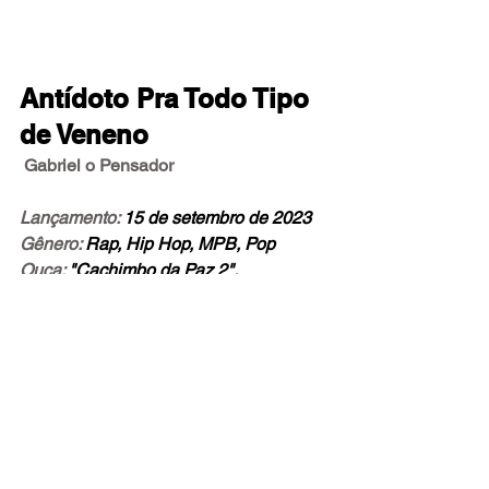
Antídoto Pra Todo Tipo 
de Veneno
Gabriel o Pensador
Lançamento: 
15 de setembro de 2023
Gênero: 
Rap, Hip Hop, MPB, Pop
Ouça: 
"Cachimbo da Paz 2", 
"Liberdade", "Profecia"
Humor: 
Provocativo, poético, sensitivo
Para quem curte:
 Criolo, Emicida, 
Thaíde
NOTA DO CRÍTICO: 8,0