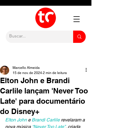
Marcello Almeida
15 de nov. de 2024
2 min de leitura
Elton John e Brandi
Carlile lançam 'Never Too
Late' para documentário
do Disney+
Elton John
 e
 Brandi Carlile
 revelaram a 
nova música 
“Never Too Late”
, criada 