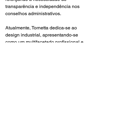
transparência e independência nos 
conselhos administrativos.
Atualmente, Tornetta dedica-se ao 
design industrial, apresentando-se 
como um multifacetado profissional e 
entusiasta pessoal. Ele se identifica 
como comerciante, inventor, criador de 
soluções customizadas, aficionado por 
carros, dedicado à família e músico. Em 
uma expressão criativa de sua paixão 
pela música e pelo design, Tornetta 
desenvolveu um capacete iluminado 
especificamente para performances de 
bateria ao vivo. De maneira inventiva, 
ele descreve sua criação como um 
moicano luminoso que se ilumina ao 
ritmo de sua performance na bateria, 