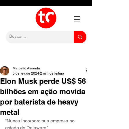
Marcello Almeida
5 de fev. de 2024
2 min de leitura
Elon Musk perde US$ 56
bilhões em ação movida
por baterista de heavy
metal
“Nunca incorpore sua empresa no 
estado de Delaware.”