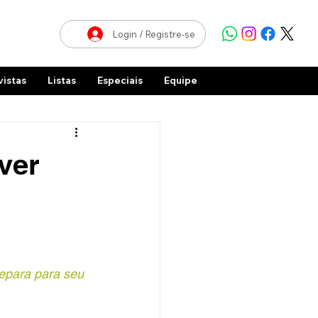
Login / Registre-se
vistas
Listas
Especiais
Equipe
ver
repara para seu 