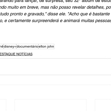
arando para lançar, de surpresa, seu 32º álbum de estúd
o muito em breve, mas não posso revelar detalhes, pois 
 tudo pronto e gravado," disse ele. "Acho que é bastante 
, e certamente surpreenderá e animará muitas pessoas
rnê
disney+
documentário
elton john
ESTAQUE NOTÍCIAS