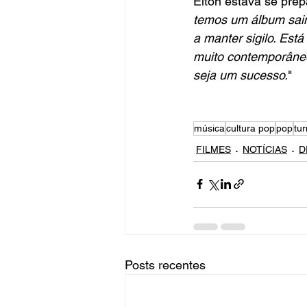
Elton estava se prep
temos um álbum saind
a manter sigilo. Está
muito contemporâneo
seja um sucesso.
"
música
cultura pop
pop
tu
FILMES
NOTÍCIAS
D
Posts recentes