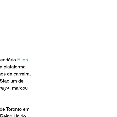
lendário 
Elton 
a plataforma 
os de carreira, 
 Stadium de 
ney+
, marcou 
 de Toronto em 
 Reino Unido 