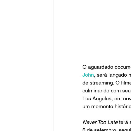
O aguardado docume
John
, será lançado 
de streaming. O film
culminando com seu 
Los Angeles, em nov
um momento histórico
Never Too Late
 terá
6 de setembro, segu