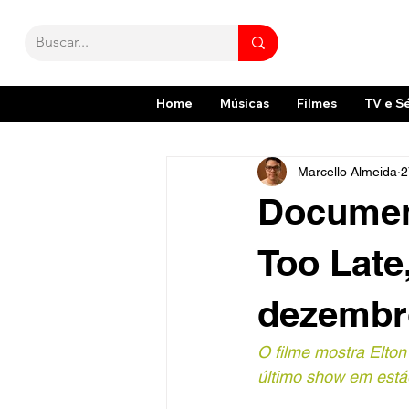
Home
Músicas
Filmes
TV e S
Marcello Almeida
2
Document
Too Late
dezembr
O filme mostra Elton
último show em est