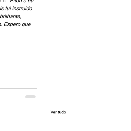
io. "
Elton e eu 
fui instruído 
brilhante, 
. Espero que 
Ver tudo