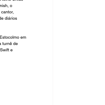
nish, o 
 cantor, 
e diários 
 Estocolmo em 
 turnê de 
Swift e 