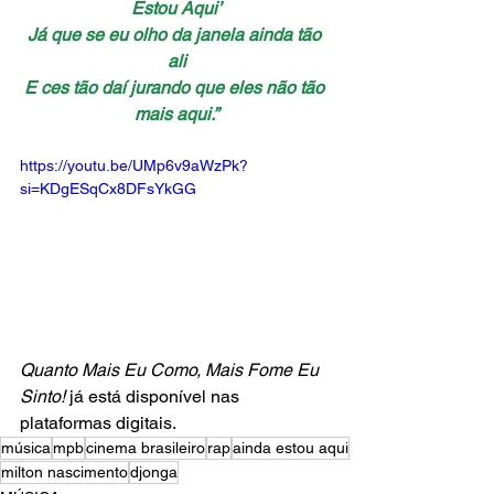
Estou Aqui’
Já que se eu olho da janela ainda tão 
ali
E ces tão daí jurando que eles não tão 
mais aqui.”
https://youtu.be/UMp6v9aWzPk?
si=KDgESqCx8DFsYkGG
Quanto Mais Eu Como, Mais Fome Eu 
Sinto!
 já está disponível nas 
plataformas digitais.
música
mpb
cinema brasileiro
rap
ainda estou aqui
milton nascimento
djonga