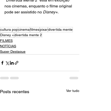
"
Divertida Mente 2
" está em exibição 
nos cinemas, enquanto o filme original 
pode ser assistido no 
Disney+
.
cultura pop
cinema
filmes
pixar
divertida mente
Disney +
divertida mente 2
FILMES
NOTÍCIAS
Super Destaque
Ver tudo
Posts recentes