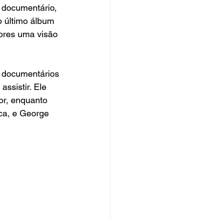
O documentário, 
 último álbum 
ores uma visão 
 documentários 
assistir. Ele 
or, enquanto 
ca, e George 