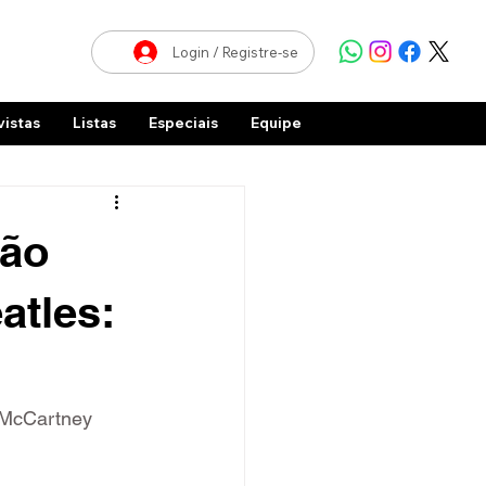
Login / Registre-se
vistas
Listas
Especiais
Equipe
ião
atles:
 McCartney 