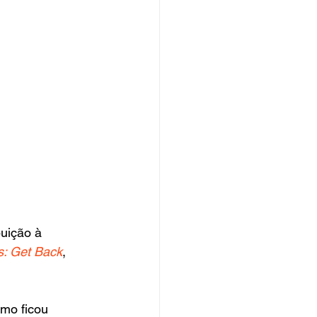
buição à 
s: Get Back
, 
smo ficou 