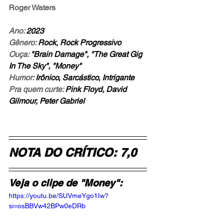
Roger Waters
Ano: 
2023
Gênero:
 Rock, Rock Progressivo
Ouça: 
"Brain Damage", "The Great Gig 
In The Sky", "Money"
Humor: 
Irônico, Sarcástico, Intrigante
Pra quem curte: 
Pink Floyd, David 
Gilmour, Peter Gabriel
NOTA DO CRÍTICO: 7,0
Veja o clipe de "Money":
https://youtu.be/SUVmeYgo1Iw?
si=osBBVw42BPw0eDRb