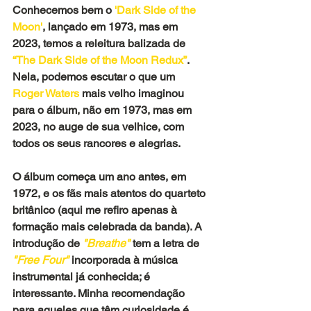
Conhecemos bem o
 'Dark Side of the 
Moon'
, lançado em 1973, mas em 
2023, temos a releitura balizada de
“The Dark Side of the Moon Redux”
. 
Nela, podemos escutar o que um 
Roger Waters 
mais velho imaginou 
para o álbum, não em 1973, mas em 
2023, no auge de sua velhice, com 
todos os seus rancores e alegrias. 
O álbum começa um ano antes, em 
1972, e os fãs mais atentos do quarteto 
britânico (aqui me refiro apenas à 
formação mais celebrada da banda). A 
introdução de
 "Breathe" 
tem a letra de 
"Free Four" 
incorporada à música 
instrumental já conhecida; é 
interessante. Minha recomendação 
para aqueles que têm curiosidade é 