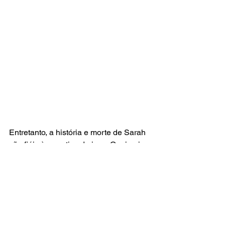
Entretanto, a história e morte de Sarah 
são fiéis à narrativa do jogo. O primeiro 
episódio também forneceu aos 
espectadores alguns momentos mais 
voltados para Sarah, alguns detalhes 
que não foram mostrados no material 
de origem de 2013, como suas 
atividades diárias que levaram ao surto 