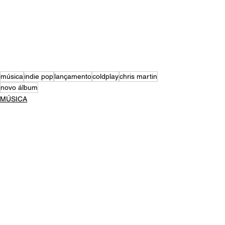
música
indie pop
lançamento
coldplay
chris martin
novo álbum
MÚSICA
NOTÍCIAS
Ver tudo
Posts recentes